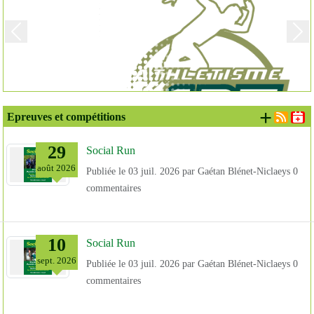
Previous
Next
+ d'é
Epreuves et compétitions
29
Social Run
août
2026
Publiée le
03 juil. 2026
par
Gaétan Blénet-Niclaeys
0
commentaires
10
Social Run
sept.
2026
Publiée le
03 juil. 2026
par
Gaétan Blénet-Niclaeys
0
commentaires