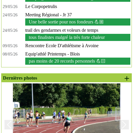
Le Corpopetrulis
29/05/26
Meeting Régional - Jr 37
24/05/26
Une belle sortie pour nos fondeurs 💪🏼
trail des gendarmes et voleurs de temps
24/05/26
tous finalistes malgré la très forte chaleur
Rencontre Ecole D'athlétisme à Avoine
09/05/26
Equip'athlé Printemps - Blois
08/05/26
pas moins de 20 records personnels 💪🏻
+ 
Dernières photos
Précedent
Suiv