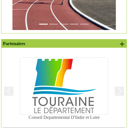
+ 
Partenaires
Précedent
Suiv
Conseil Departemental D'Indre et Loire