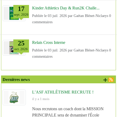
17
Kinder Athletics Day & Run2K Challe...
sept.
2026
Publiée le
03 juil. 2026
par
Gaétan Blénet-Niclaeys
0
commentaires
25
Relais Cross Interne
oct.
2026
Publiée le
03 juil. 2026
par
Gaétan Blénet-Niclaeys
0
commentaires
+ d
Dernières news
L’ASF ATHLÉTISME RECRUTE !
il y a 1 mois
Nous recrutons un coach dont la MISSION
PRINCIPALE sera de dynamiser l'École