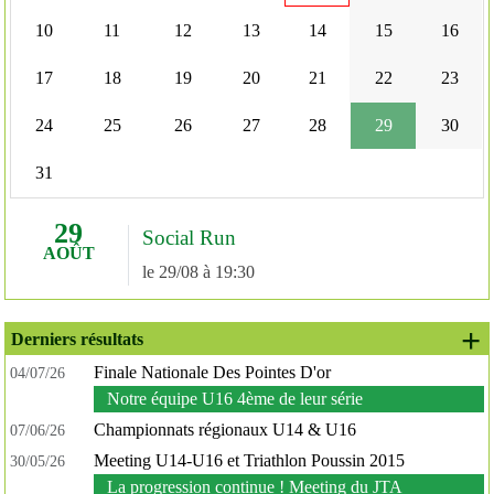
10
11
12
13
14
15
16
17
18
19
20
21
22
23
24
25
26
27
28
29
30
31
29
Social Run
AOÛT
le 29/08 à 19:30
+ 
Derniers résultats
Finale Nationale Des Pointes D'or
04/07/26
Notre équipe U16 4ème de leur série
Championnats régionaux U14 & U16
07/06/26
Meeting U14-U16 et Triathlon Poussin 2015
30/05/26
La progression continue ! Meeting du JTA