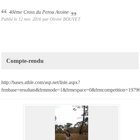
40ème Cross du Perou Avoine
Publié le
12 nov. 2016
par Olivier BOUVET
Compte-rendu
http://bases.athle.com/asp.net/liste.aspx?
frmbase=resultats&frmmode=1&frmespace=0&frmcompetition=1979