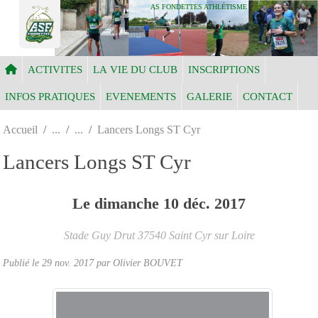
Panneau de gestion des cookies
AS FONDETTES ATHLÉTISME
ACTIVITES
LA VIE DU CLUB
INSCRIPTIONS
INFOS PRATIQUES
EVENEMENTS
GALERIE
CONTACT
Accueil
Lancers Longs ST Cyr
Lancers Longs ST Cyr
Le
dimanche
10
déc.
2017
Stade Guy Drut
37540
Saint Cyr sur Loire
Publié le
29 nov. 2017
par Olivier BOUVET