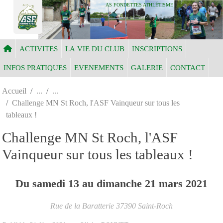
Panneau de gestion des cookies
AS FONDETTES ATHLÉTISME
ACTIVITES
LA VIE DU CLUB
INSCRIPTIONS
INFOS PRATIQUES
EVENEMENTS
GALERIE
CONTACT
Accueil
Challenge MN St Roch, l'ASF Vainqueur sur tous les
tableaux !
Challenge MN St Roch, l'ASF
Vainqueur sur tous les tableaux !
Du
samedi
13
au
dimanche
21
mars
2021
Rue de la Baratterie
37390
Saint-Roch