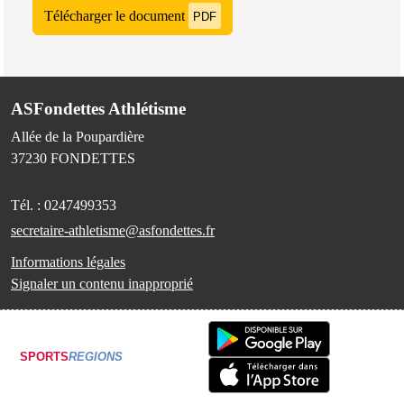
Télécharger le document
PDF
ASFondettes Athlétisme
Allée de la Poupardière
37230
FONDETTES
Tél. :
0247499353
secretaire-athletisme@asfondettes.fr
Informations légales
Signaler un contenu inapproprié
SPORTS
REGIONS