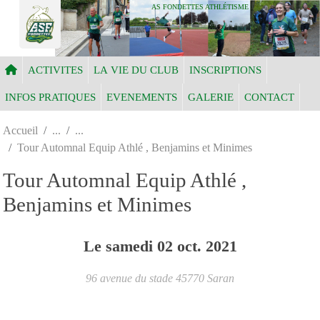
Panneau de gestion des cookies
AS FONDETTES ATHLÉTISME
ACTIVITES
LA VIE DU CLUB
INSCRIPTIONS
INFOS PRATIQUES
EVENEMENTS
GALERIE
CONTACT
Accueil
Tour Automnal Equip Athlé , Benjamins et Minimes
Tour Automnal Equip Athlé ,
Benjamins et Minimes
Le
samedi
02
oct.
2021
96 avenue du stade
45770
Saran