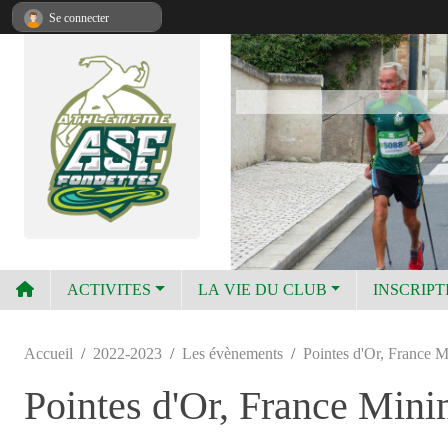
Panneau de gestion des cookies
Se connecter
ACTIVITES
LA VIE DU CLUB
INSCRIPT
Accueil
2022-2023
Les évènements
Pointes d'Or, France M
Pointes d'Or, France Mini