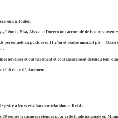
week-end à Toulon.
ys, Léonie, Elsa, Alyssa et Doreen ont accumulé de beaux souvenirs
s personnels au poids avec 11,24m et réalise ainsi114 pts . Maely
s .
ipes adverses et ont fièrement et courageusement défendu leur qual
tisfait de ce déplacement.
 grâce à leurs résultats sur triathlon et Relais .
es 80 jeunes françaises retenues pour cette finale nationale en Min