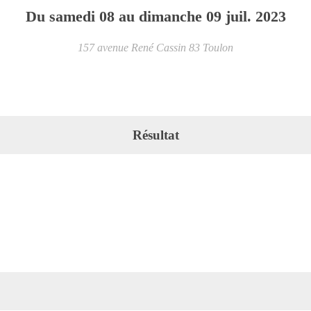
Du
samedi
08
au
dimanche
09
juil.
2023
157 avenue René Cassin
83
Toulon
Résultat