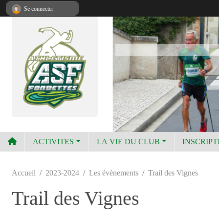
Panneau de gestion des cookies
Se connecter
ACTIVITES
LA VIE DU CLUB
INSCRIPT
Accueil
2023-2024
Les évènements
Trail des Vignes
Trail des Vignes