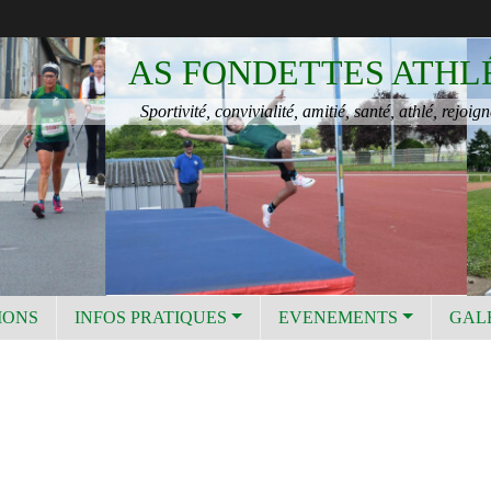
AS FONDETTES ATHL
Sportivité, convivialité, amitié, santé, athlé, rejoign
IONS
INFOS PRATIQUES
EVENEMENTS
GAL