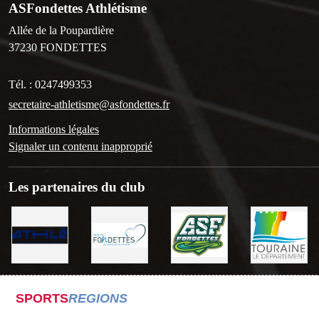
ASFondettes Athlétisme
Allée de la Poupardière
37230
FONDETTES
Tél. :
0247499353
secretaire-athletisme@asfondettes.fr
Informations légales
Signaler un contenu inapproprié
Les partenaires du club
SPORTS
REGIONS