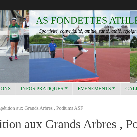
AS FONDETTES ATHL
Sportivité, convivialité, amitié, santé, athlé, rejoign
IONS
INFOS PRATIQUES
EVENEMENTS
GAL
étition aux Grands Arbres , Podiums ASF .
ion aux Grands Arbres , P