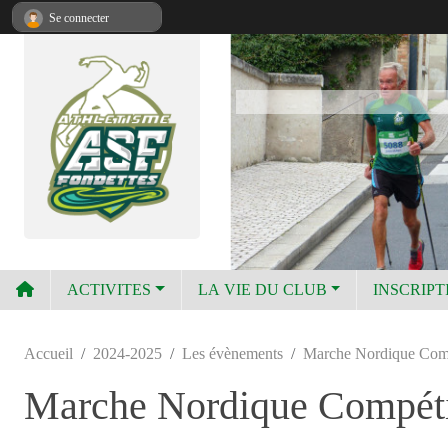
Panneau de gestion des cookies
Se connecter
ACTIVITES
LA VIE DU CLUB
INSCRIPT
Accueil
2024-2025
Les évènements
Marche Nordique Comp
Marche Nordique Compétit