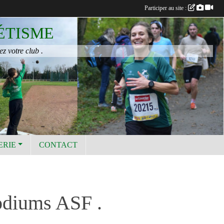
Participer au site :
ÉTISME
ez votre club .
ERIE
CONTACT
odiums ASF .