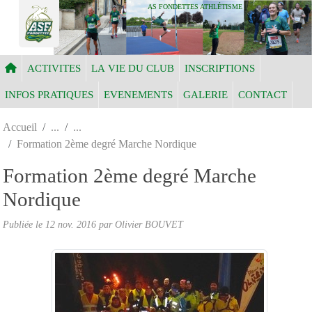
Panneau de gestion des cookies
AS FONDETTES ATHLÉTISME
ACTIVITES
LA VIE DU CLUB
INSCRIPTIONS
INFOS PRATIQUES
EVENEMENTS
GALERIE
CONTACT
Accueil
Formation 2ème degré Marche Nordique
Formation 2ème degré Marche
Nordique
Publiée le
12 nov. 2016
par Olivier BOUVET