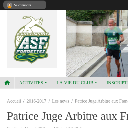
Panneau de gestion des cookies
Se connecter
ACTIVITES
LA VIE DU CLUB
INSCRIPT
Accueil
2016-2017
Les news
Patrice Juge Arbitre aux Fra
Patrice Juge Arbitre aux 