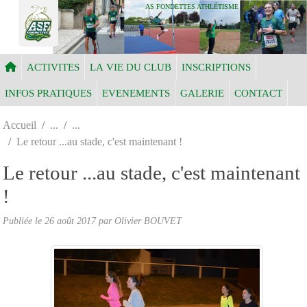
Panneau de gestion des cookies
AS FONDETTES ATHLÉTISME
ACTIVITES
LA VIE DU CLUB
INSCRIPTIONS
INFOS PRATIQUES
EVENEMENTS
GALERIE
CONTACT
Accueil
Le retour ...au stade, c'est maintenant !
Le retour ...au stade, c'est maintenant
!
Publiée le
26 août 2017
par Olivier BOUVET