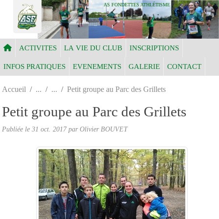
Panneau de gestion des cookies
AS FONDETTES ATHLÉTISME
ACTIVITES
LA VIE DU CLUB
INSCRIPTIONS
INFOS PRATIQUES
EVENEMENTS
GALERIE
CONTACT
Accueil
Petit groupe au Parc des Grillets
Petit groupe au Parc des Grillets
Publiée le
31 oct. 2017
par Olivier BOUVET