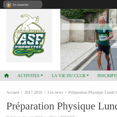
Panneau de gestion des cookies
Se connecter
ACTIVITES
LA VIE DU CLUB
INSCRIPT
Accueil
2017-2018
Les news
Préparation Physique Lundi 
Préparation Physique Lun