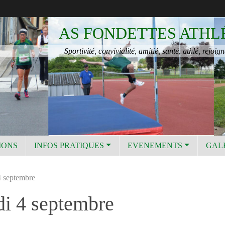
AS FONDETTES ATHL
Sportivité, convivialité, amitié, santé, athlé, rejoign
IONS
INFOS PRATIQUES
EVENEMENTS
GAL
4 septembre
di 4 septembre