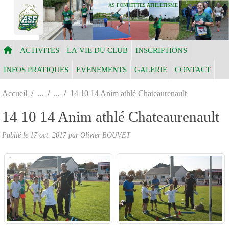
Panneau de gestion des cookies
AS FONDETTES ATHLÉTISME
ACTIVITES
LA VIE DU CLUB
INSCRIPTIONS
INFOS PRATIQUES
EVENEMENTS
GALERIE
CONTACT
Accueil
14 10 14 Anim athlé Chateaurenault
14 10 14 Anim athlé Chateaurenault
Publié le
17 oct. 2017
par Olivier BOUVET