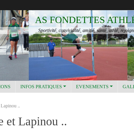
AS FONDETTES ATHL
Sportivité, convivialité, amitié, santé, athlé, rejoign
IONS
INFOS PRATIQUES
EVENEMENTS
GAL
 Lapinou ..
e et Lapinou ..