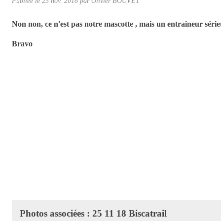
Publiée le
25 nov. 2018
par Olivier BOUVET
Non non, ce n'est pas notre mascotte , mais un entraineur sérieu
Bravo
Photos associées : 25 11 18 Biscatrail