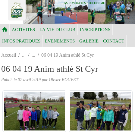
Panneau de gestion des cookies
AS FONDETTES ATHLÉTISME
ACTIVITES
LA VIE DU CLUB
INSCRIPTIONS
INFOS PRATIQUES
EVENEMENTS
GALERIE
CONTACT
Accueil
06 04 19 Anim athlé St Cyr
06 04 19 Anim athlé St Cyr
Publié le
07 avril 2019
par Olivier BOUVET