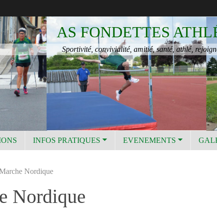
AS FONDETTES ATHL
Sportivité, convivialité, amitié, santé, athlé, rejoign
IONS
INFOS PRATIQUES
EVENEMENTS
GAL
 Marche Nordique
he Nordique