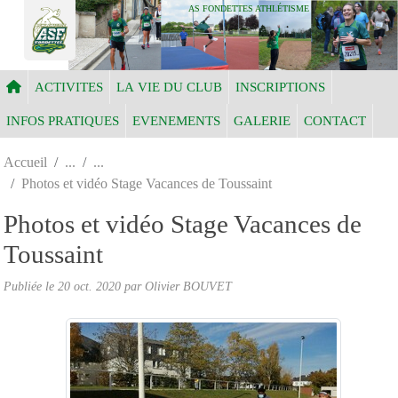
Panneau de gestion des cookies
AS FONDETTES ATHLÉTISME
ACTIVITES
LA VIE DU CLUB
INSCRIPTIONS
INFOS PRATIQUES
EVENEMENTS
GALERIE
CONTACT
Accueil
Photos et vidéo Stage Vacances de Toussaint
Photos et vidéo Stage Vacances de
Toussaint
Publiée le
20 oct. 2020
par Olivier BOUVET