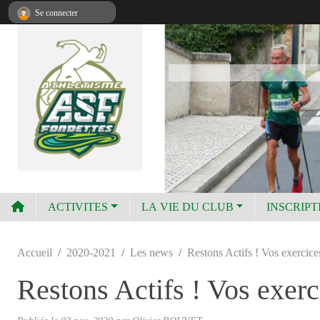
Panneau de gestion des cookies
Se connecter
ACTIVITES
LA VIE DU CLUB
INSCRIPT
Accueil
2020-2021
Les news
Restons Actifs ! Vos exercices
Restons Actifs ! Vos exerc