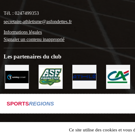
Tél. :
0247499353
secretaire-athletisme@asfondettes.fr
Informations légales
Signaler un contenu inapproprié
Les partenaires du club
SPORTS
REGIONS
Ce site utilise des cookies et vous