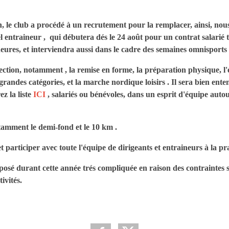
n, le club a procédé à un recrutement pour la remplacer, ainsi, no
 entraineur , qui débutera dés le 24 août pour un contrat salarié 
ures, et interviendra aussi dans le cadre des semaines omnisports l
section, notamment , la remise en forme, la préparation physique, l
 grandes catégories, et la marche nordique loisirs . Il sera bien ent
z la liste
ICI
, salariés ou bénévoles, dans un esprit d'équipe autou
otamment le demi-fond et le 10 km .
t participer avec toute l'équipe de dirigeants et entraineurs à la pr
osé durant cette année trés compliquée en raison des contraintes s
ivités.