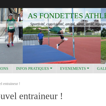
AS FONDETTES ATHL
Sportivité, convivialité, amitié, santé, athlé, rejoign
IONS
INFOS PRATIQUES
EVENEMENTS
GAL
 entraineur !
vel entraineur !