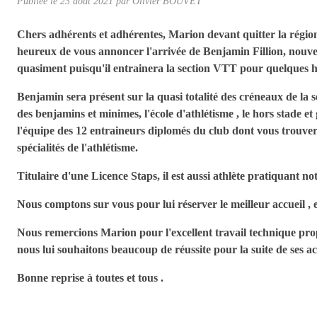
Publiée le
23 août 2021
par Olivier BOUVET
Chers adhérents et adhérentes, Marion devant quitter la régio
heureux de vous annoncer l'arrivée de Benjamin Fillion, nouvel
quasiment puisqu'il entrainera la section VTT pour quelques he
Benjamin sera présent sur la quasi totalité des créneaux de la 
des benjamins et minimes, l'école d'athlétisme , le hors stade et
l'équipe des 12 entraineurs diplomés du club dont vous trouvere
spécialités de l'athlétisme.
Titulaire d'une Licence Staps, il est aussi athlète pratiquant n
Nous comptons sur vous pour lui réserver le meilleur accueil , e
Nous remercions Marion pour l'excellent travail technique prop
nous lui souhaitons beaucoup de réussite pour la suite de ses act
Bonne reprise à toutes et tous .