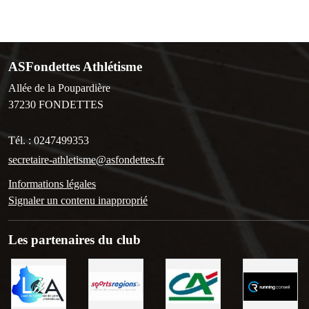
ASFondettes Athlétisme
Allée de la Poupardière
37230
FONDETTES
Tél. :
0247499353
secretaire-athletisme@asfondettes.fr
Informations légales
Signaler un contenu inapproprié
Les partenaires du club