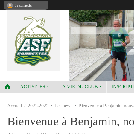
Panneau de gestion des cookies
Se connecter
ACTIVITES
LA VIE DU CLUB
INSCRIPT
Accueil
2021-2022
Les news
Bienvenue à Benjamin, nouvel
Bienvenue à Benjamin, nou