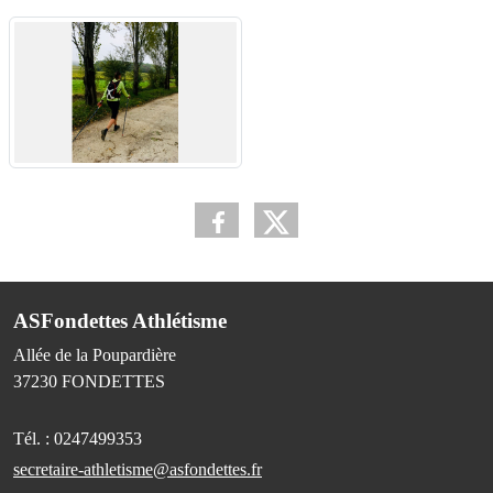
ASFondettes Athlétisme
Allée de la Poupardière
37230
FONDETTES
Tél. :
0247499353
secretaire-athletisme@asfondettes.fr