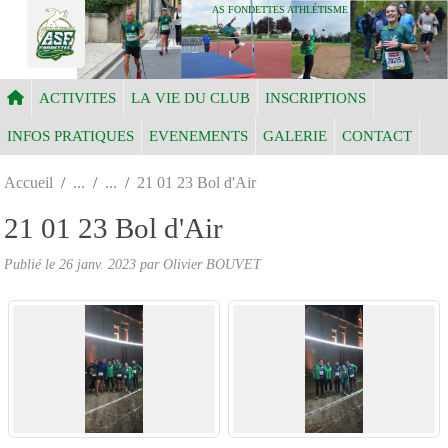
Panneau de gestion des cookies
AS FONDETTES ATHLÉTISME
ACTIVITES
LA VIE DU CLUB
INSCRIPTIONS
INFOS PRATIQUES
EVENEMENTS
GALERIE
CONTACT
Accueil
21 01 23 Bol d'Air
21 01 23 Bol d'Air
Publié le
26 janv. 2023
par Olivier BOUVET