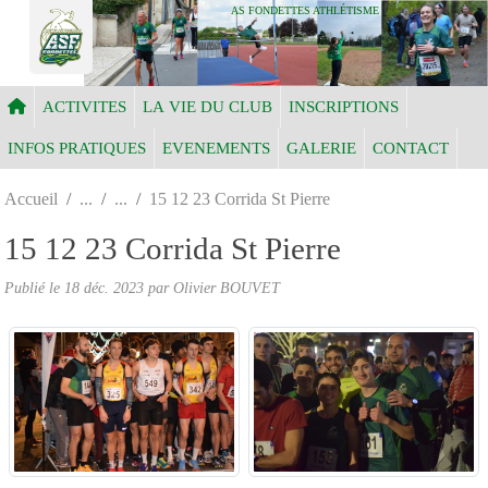
Panneau de gestion des cookies
AS FONDETTES ATHLÉTISME
ACTIVITES
LA VIE DU CLUB
INSCRIPTIONS
INFOS PRATIQUES
EVENEMENTS
GALERIE
CONTACT
Accueil
15 12 23 Corrida St Pierre
15 12 23 Corrida St Pierre
Publié le
18 déc. 2023
par Olivier BOUVET