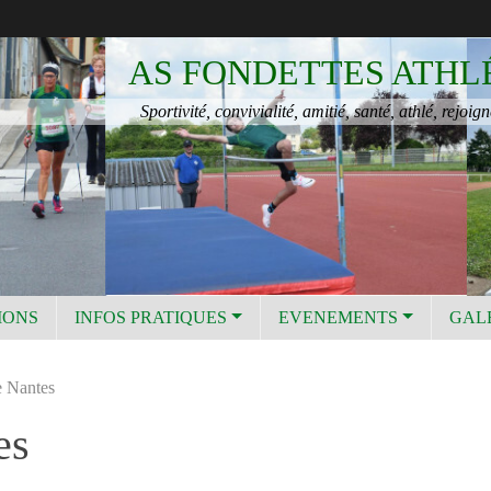
AS FONDETTES ATHL
Sportivité, convivialité, amitié, santé, athlé, rejoign
IONS
INFOS PRATIQUES
EVENEMENTS
GAL
e Nantes
es