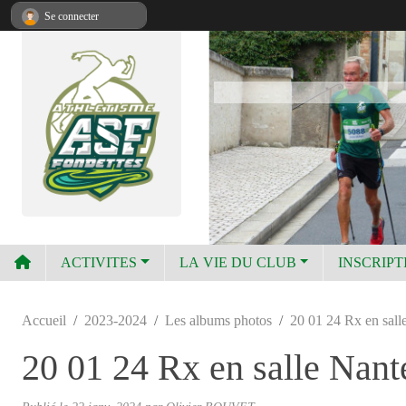
Panneau de gestion des cookies
Se connecter
ACTIVITES
LA VIE DU CLUB
INSCRIPT
Accueil
2023-2024
Les albums photos
20 01 24 Rx en sall
20 01 24 Rx en salle Nant