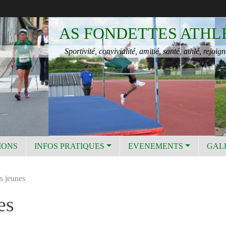
AS FONDETTES ATHL
Sportivité, convivialité, amitié, santé, athlé, rejoign
IONS
INFOS PRATIQUES
EVENEMENTS
GAL
s jeunes
es