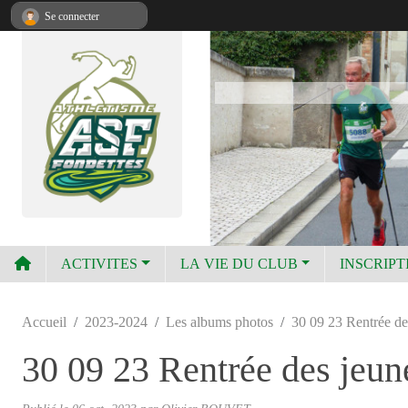
Panneau de gestion des cookies
Se connecter
ACTIVITES
LA VIE DU CLUB
INSCRIPT
Accueil
2023-2024
Les albums photos
30 09 23 Rentrée de
30 09 23 Rentrée des jeun