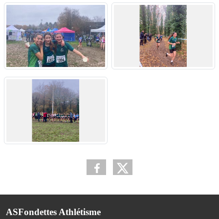
ASFondettes Athlétisme