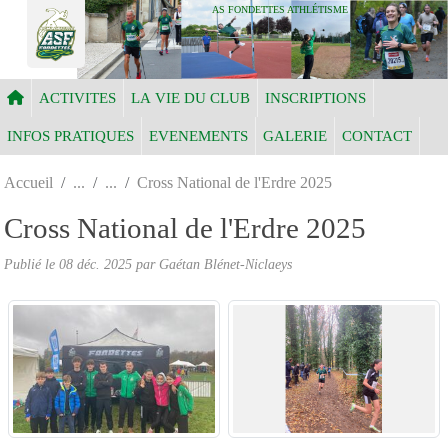
Panneau de gestion des cookies
AS FONDETTES ATHLÉTISME
ACTIVITES
LA VIE DU CLUB
INSCRIPTIONS
INFOS PRATIQUES
EVENEMENTS
GALERIE
CONTACT
Accueil
Cross National de l'Erdre 2025
Cross National de l'Erdre 2025
Publié le
08 déc. 2025
par Gaétan Blénet-Niclaeys