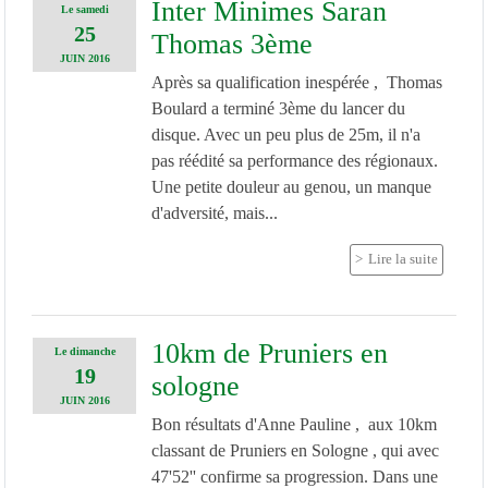
Inter Minimes Saran
Le
samedi
25
Thomas 3ème
JUIN
2016
Après sa qualification inespérée , Thomas
Boulard a terminé 3ème du lancer du
disque. Avec un peu plus de 25m, il n'a
pas réédité sa performance des régionaux.
Une petite douleur au genou, un manque
d'adversité, mais...
Lire la suite
10km de Pruniers en
Le
dimanche
19
sologne
JUIN
2016
Bon résultats d'Anne Pauline , aux 10km
classant de Pruniers en Sologne , qui avec
47'52'' confirme sa progression. Dans une