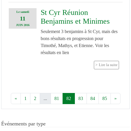
St Cyr Réunion
Le
samedi
11
Benjamins et Minimes
JUIN
2016
Seulement 3 benjamins à St Cyr, mais des
bons résultats en progression pour
Timothé, Mathys, et Etienne. Voir les
résultats en lien
Lire la suite
«
1
2
...
81
82
83
84
85
»
Événements par type