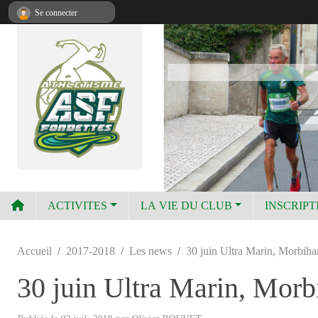
Panneau de gestion des cookies
Se connecter
ACTIVITES
LA VIE DU CLUB
INSCRIPT
Accueil
2017-2018
Les news
30 juin Ultra Marin, Morbihan,
30 juin Ultra Marin, Morbih