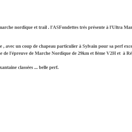
che nordique et trail . l'ASFondettes trés présente à l'Ultra Mari
euve , avec un coup de chapeau particulier à Sylvain pour sa perf exc
3ème de l'épreuve de Marche Nordique de 29km et 8ème V2H et à Ré
antaine classées ... belle perf.