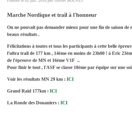
Publiée le
02 juil. 2018
par Olivier BOUVET
Marche Nordique et trail à l'honneur
On ne pouvait pas demander mieux pour une fin de saison de mar
beaux résultats .
Félicitations à toutes et tous les participants à cette belle épr
l'ultra trail de 177 km , 14ème en moins de 23h00 ! à Eric 2
de l'épreuve de MN et 16ème V1F ..
Pour finir le tout , l'ASF se classe 18ème par équipe sur une soix
Voir les résultats MN 29 km :
ICI
Grand Raid 177km :
ICI
La Ronde des Douaniers :
ICI