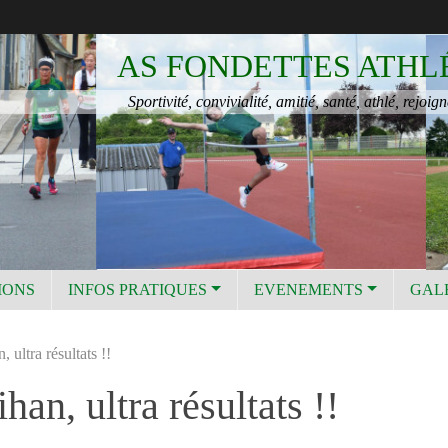
AS FONDETTES ATHL
Sportivité, convivialité, amitié, santé, athlé, rejoign
IONS
INFOS PRATIQUES
EVENEMENTS
GAL
 ultra résultats !!
an, ultra résultats !!