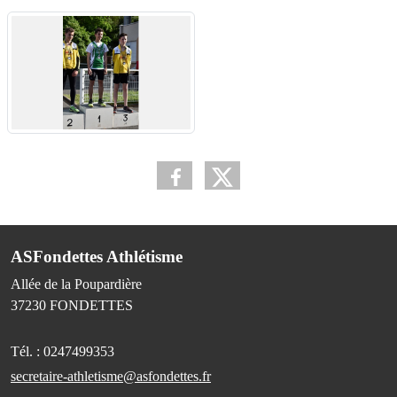
ASFondettes Athlétisme
Allée de la Poupardière
37230
FONDETTES
Tél. :
0247499353
secretaire-athletisme@asfondettes.fr