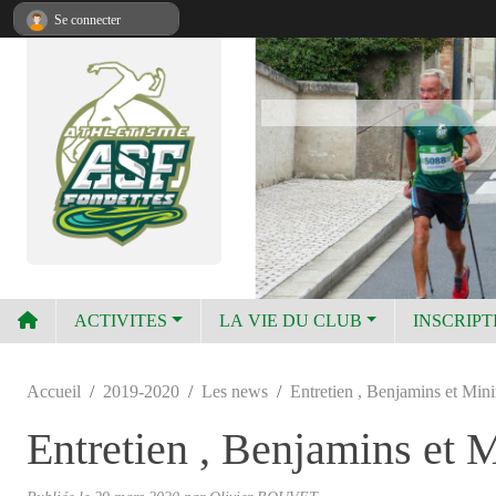
Panneau de gestion des cookies
Se connecter
ACTIVITES
LA VIE DU CLUB
INSCRIPT
Accueil
2019-2020
Les news
Entretien , Benjamins et Mini
Entretien , Benjamins et 