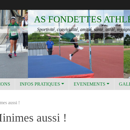
AS FONDETTES ATHL
Sportivité, convivialité, amitié, santé, athlé, rejoign
IONS
INFOS PRATIQUES
EVENEMENTS
GAL
mes aussi !
Minimes aussi !