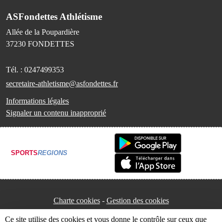
ASFondettes Athlétisme
Allée de la Poupardière
37230
FONDETTES
Tél. :
0247499353
secretaire-athletisme@asfondettes.fr
Informations légales
Signaler un contenu inapproprié
SPORTS
REGIONS
Charte cookies
Gestion des cookies
Ce site utilise des cookies et vous donne le contrôle sur ceux que