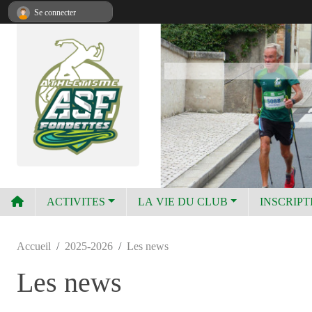
Panneau de gestion des cookies
Se connecter
ACTIVITES
LA VIE DU CLUB
INSCRIPT
Accueil
2025-2026
Les news
Les news