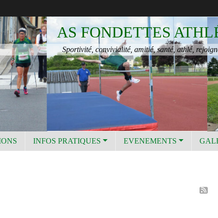
AS FONDETTES ATHL
Sportivité, convivialité, amitié, santé, athlé, rejoign
IONS
INFOS PRATIQUES
EVENEMENTS
GAL