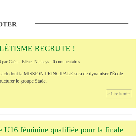
OTER
HLÉTISME RECRUTE !
6
par
Gaétan Blénet-Niclaeys
-
0
commentaires
coach dont la MISSION PRINCIPALE sera de dynamiser l'École
ructurer le groupe Stade.
Lire la suite
 U16 féminine qualifiée pour la finale