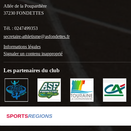
Allée de la Poupardière
37230
FONDETTES
Tél. :
0247499353
secretaire-athletisme@asfondettes.fr
Informations légales
Signaler un contenu inapproprié
Les partenaires du club
SPORTS
REGIONS