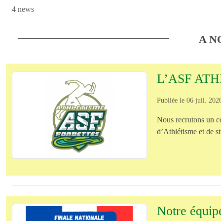
4 news
A N
L’ASF AT
Publiée le
06 juil. 202
Nous recrutons un 
d’Athlétisme et de st
Notre équipe