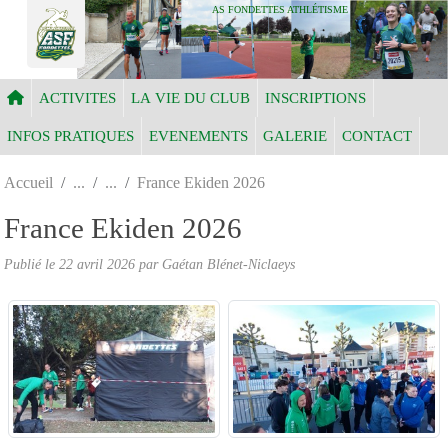
Panneau de gestion des cookies
AS FONDETTES ATHLÉTISME
ACTIVITES
LA VIE DU CLUB
INSCRIPTIONS
INFOS PRATIQUES
EVENEMENTS
GALERIE
CONTACT
Accueil
France Ekiden 2026
France Ekiden 2026
Publié le
22 avril 2026
par Gaétan Blénet-Niclaeys