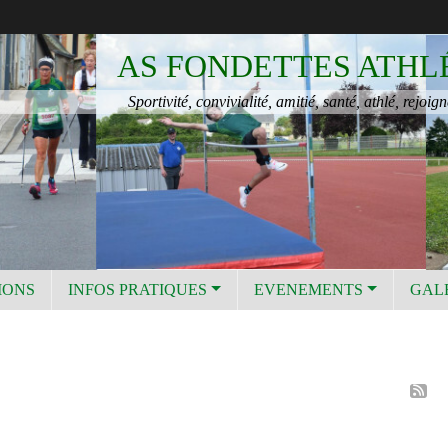
AS FONDETTES ATHL
Sportivité, convivialité, amitié, santé, athlé, rejoign
IONS
INFOS PRATIQUES
EVENEMENTS
GAL