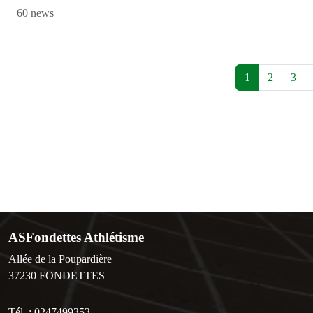
60 news
1
2
3
ASFondettes Athlétisme
Allée de la Poupardière
37230
FONDETTES
Tél. :
0247499353