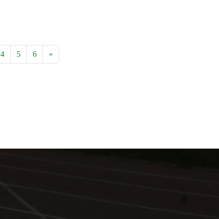
4
5
6
»