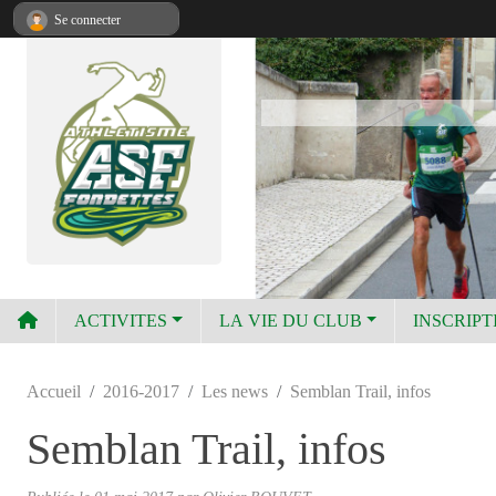
Panneau de gestion des cookies
Se connecter
ACTIVITES
LA VIE DU CLUB
INSCRIPT
Accueil
2016-2017
Les news
Semblan Trail, infos
Semblan Trail, infos