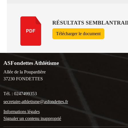
RÉSULTATS SEMBLANTRAI
PDF
Télécharger le document
ASFondettes Athlétisme
Allée de la Poupardière
37230
FONDETTES
Tél. :
0247499353
secretaire-athletisme@asfondettes.fr
Informations légales
Signaler un contenu inapproprié