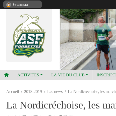
Panneau de gestion des cookies
Se connecter
ACTIVITES
LA VIE DU CLUB
INSCRIPT
Accueil
2018-2019
Les news
La Nordicréchoise, les march
La Nordicréchoise, les ma