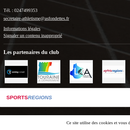
Tél. :
0247499353
secretaire-athletisme@asfondettes.fr
Informations légales
Signaler un contenu inapproprié
Les partenaires du club
SPORTS
REGIONS
Ce site utilise des cookies et vous