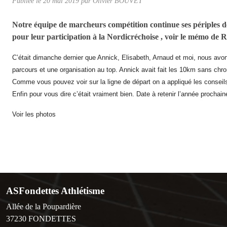
Publiée le
20 mai 2019
par Olivier BOUVET
Notre équipe de marcheurs compétition continue ses périples de 
pour leur participation à la Nordicréchoise , voir le mémo de R
C’était dimanche dernier que Annick, Elisabeth, Arnaud et moi, nous av
parcours et une organisation au top. Annick avait fait les 10km sans chr
Comme vous pouvez voir sur la ligne de départ on a appliqué les conseils
Enfin pour vous dire c’était vraiment bien. Date à retenir l’année prochai
Voir les photos
ASFondettes Athlétisme
Allée de la Poupardière
37230
FONDETTES