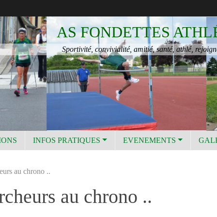
AS FONDETTES ATHL
Sportivité, convivialité, amitié, santé, athlé, rejoign
IONS
INFOS PRATIQUES
EVENEMENTS
GAL
eurs au chrono ..
rcheurs au chrono ..