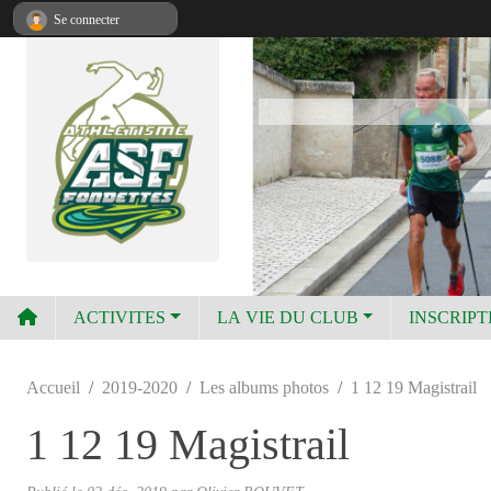
Panneau de gestion des cookies
Se connecter
ACTIVITES
LA VIE DU CLUB
INSCRIPT
Accueil
2019-2020
Les albums photos
1 12 19 Magistrail
1 12 19 Magistrail