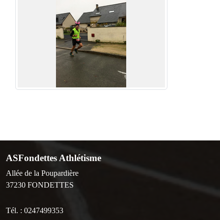
ASFondettes Athlétisme
Allée de la Poupardière
37230
FONDETTES
Tél. :
0247499353