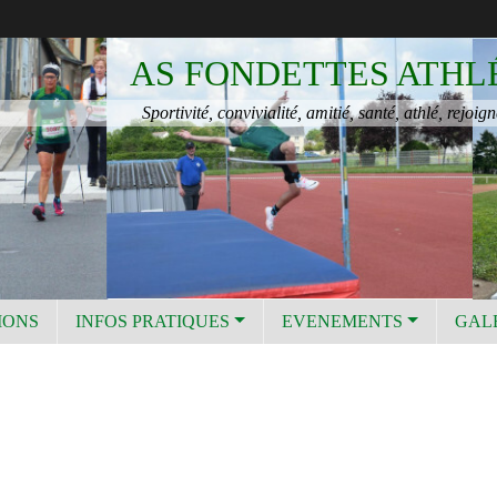
AS FONDETTES ATHL
Sportivité, convivialité, amitié, santé, athlé, rejoign
IONS
INFOS PRATIQUES
EVENEMENTS
GAL