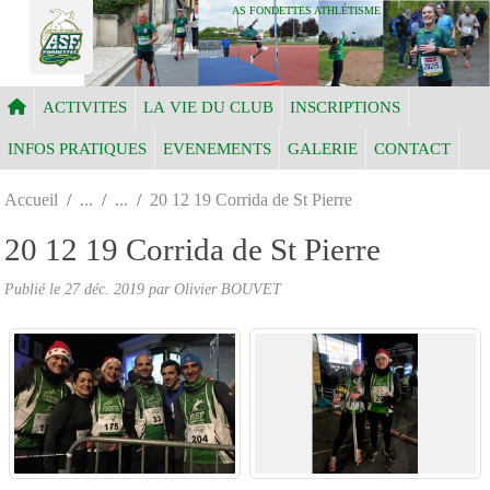
Panneau de gestion des cookies
AS FONDETTES ATHLÉTISME
ACTIVITES
LA VIE DU CLUB
INSCRIPTIONS
INFOS PRATIQUES
EVENEMENTS
GALERIE
CONTACT
Accueil
20 12 19 Corrida de St Pierre
20 12 19 Corrida de St Pierre
Publié le
27 déc. 2019
par Olivier BOUVET