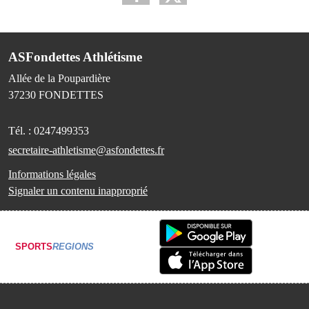
ASFondettes Athlétisme
Allée de la Poupardière
37230
FONDETTES
Tél. :
0247499353
secretaire-athletisme@asfondettes.fr
Informations légales
Signaler un contenu inapproprié
SPORTS
REGIONS