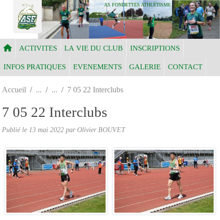
Panneau de gestion des cookies
AS FONDETTES ATHLÉTISME
ACTIVITES
LA VIE DU CLUB
INSCRIPTIONS
INFOS PRATIQUES
EVENEMENTS
GALERIE
CONTACT
Accueil
7 05 22 Interclubs
7 05 22 Interclubs
Publié le
13 mai 2022
par Olivier BOUVET