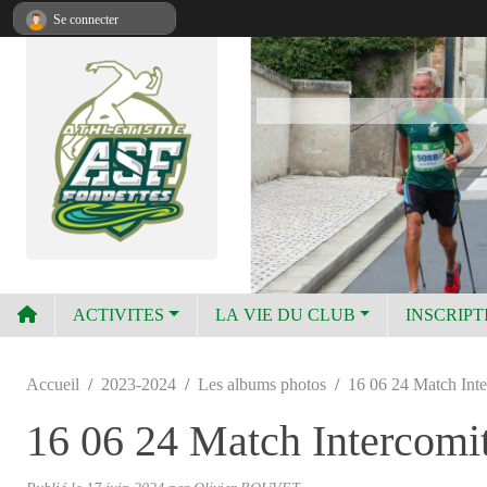
Panneau de gestion des cookies
Se connecter
ACTIVITES
LA VIE DU CLUB
INSCRIPT
Accueil
2023-2024
Les albums photos
16 06 24 Match Inte
16 06 24 Match Intercomi