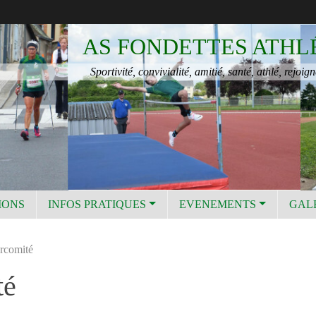
AS FONDETTES ATHL
Sportivité, convivialité, amitié, santé, athlé, rejoign
IONS
INFOS PRATIQUES
EVENEMENTS
GAL
rcomité
té